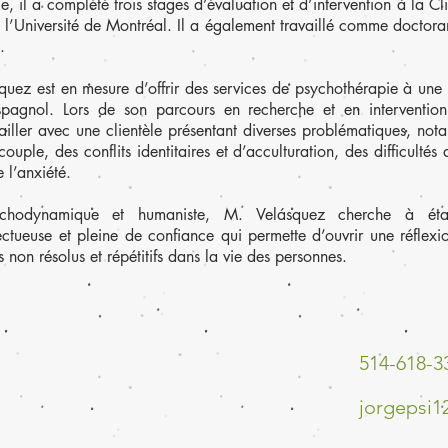
e, il a complété trois stages d’évaluation et d’intervention à la Cli
l’Université de Montréal. Il a également travaillé comme doctora
e.
uez est en mesure d’offrir des services de psychothérapie à une 
pagnol. Lors de son parcours en recherche et en intervention
ailler avec une clientèle présentant diverses problématiques, not
couple, des conflits identitaires et d’acculturation, des difficultés
e l’anxiété.
sychodynamique et humaniste, M. Velásquez cherche à étab
ectueuse et pleine de confiance qui permette d’ouvrir une réflexi
ts non résolus et répétitifs dans la vie des personnes.
514-618-3
jorgepsi