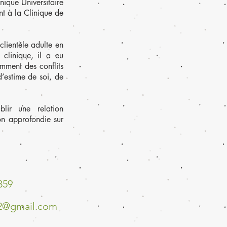
nique Universitaire
nt à la Clinique de
clientèle adulte en
 clinique, il a eu
amment des conflits
 d’estime de soi, de
lir une relation
on approfondie sur
359
12@gmail.com