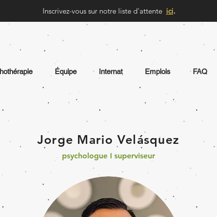
Inscrivez-vous sur notre liste d'attente
ici
.
hothérapie
Équipe
Internat
Emplois
FAQ
Jorge Mario Velásquez
psychologue I superviseur