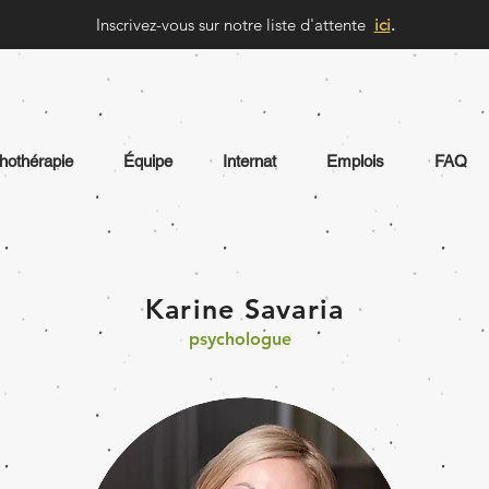
Inscrivez-vous sur notre liste d'attente
ici
.
hothérapie
Équipe
Internat
Emplois
FAQ
Karine Savaria
psychologue