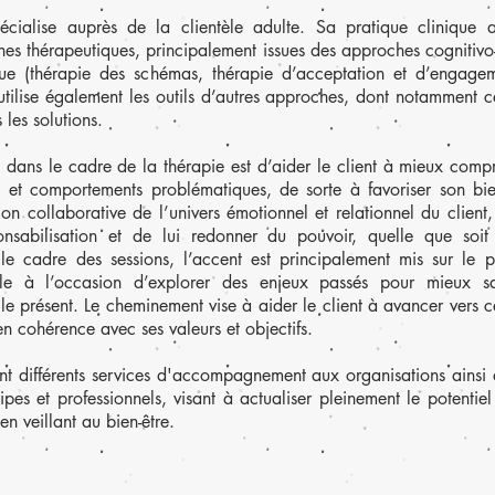
cialise auprès de la clientèle adulte. Sa pratique clinique a
ches thérapeutiques, principalement issues des approches cognitiv
e (thérapie des schémas, thérapie d’acceptation et d’engagem
utilise également les outils d’autres approches, dont notamment 
 les solutions.
vi dans le cadre de la thérapie est d’aider le client à mieux comp
 et comportements problématiques, de sorte à favoriser son bie
tion collaborative de l’univers émotionnel et relationnel du client
onsabilisation et de lui redonner du pouvoir, quelle que soi
le cadre des sessions, l’accent est principalement mis sur le pr
le à l’occasion d’explorer des enjeux passés pour mieux saisi
 le présent. Le cheminement vise à aider le client à avancer vers c
 en cohérence avec ses valeurs et objectifs.
nt différents services d'accompagnement aux organisations ainsi 
ipes et professionnels, visant à actualiser pleinement le potentie
en veillant au bien-être.