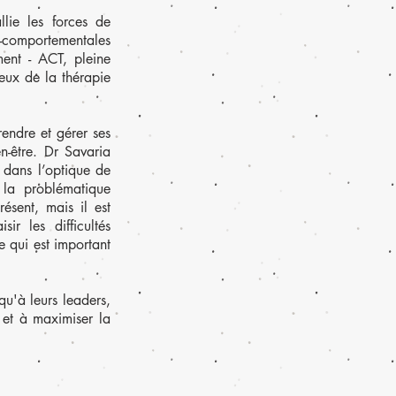
llie les forces de
o-comportementales
ent - ACT, pleine
ceux de la thérapie
rendre et gérer ses
n-être. Dr Savaria
, dans l’optique de
t la problématique
ésent, mais il est
r les difficultés
e qui est important
qu'à leurs leaders,
l et à maximiser la